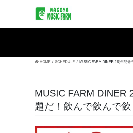
コ
ナ
ン
ビ
テ
ゲ
ン
ー
ツ
シ
へ
ョ
ス
ン
キ
に
ッ
移
HOME
SCHEDULE
MUSIC FARM DINER 2
プ
動
MUSIC FARM DIN
題だ！飲んで飲んで飲