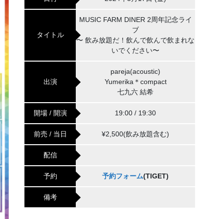
MUSIC FARM DINER 2周年記念ライ
ブ
タイトル
〜 飲み放題だ！飲んで飲んで飲まれな
いでください〜
pareja(acoustic)
出演
Yumerika＊compact
七九六 結希
開場 / 開演
19:00 / 19:30
前売 / 当日
¥2,500(飲み放題含む)
配信
予約
予約フォーム
(TIGET)
備考