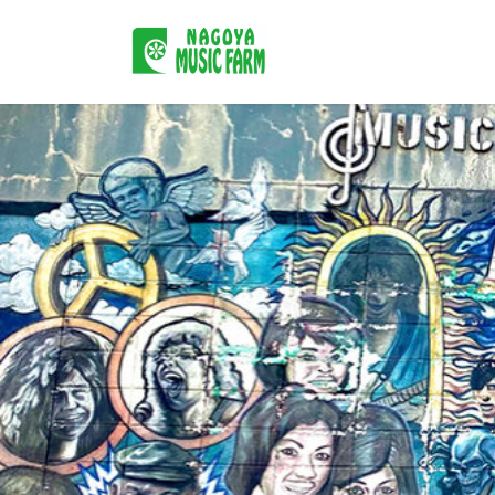
コ
ナ
ン
ビ
テ
ゲ
ン
ー
ツ
シ
へ
ョ
ス
ン
キ
に
ッ
移
プ
動