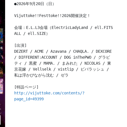
●2026年9月20日（日）

Vijuttoke!!Festtoke!!2026開催決定！

会場：E.L.L3会場（ElectricLadyLand / ell.FITS 
ALL / ell.SIZE）

[出演]

DEZERT / ACME / Azavana / CHAQLA. / DEXCORE 
/ DIFFERENT:ACCOUNT / DOG inThePWO / グラビ
ティ / 黒蜜 / MAMA. / まみれた / NICOLAS / 東
京花嫁 / Vellselk / vistlip / ビバラッシュ / 
私は浮かびながら沈む / ゼラ

http://vijuttoke.com/contents/?
page_id=49399