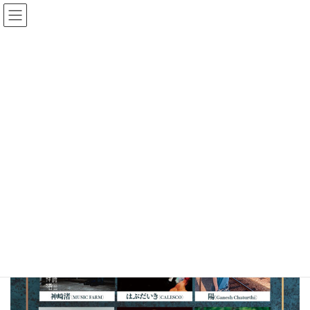
コ
ナ
ン
ビ
テ
ゲ
ン
ー
SCHEDULE
ツ
シ
へ
ョ
ス
ン
HOME
SCHEDULE
I used Ⅱvol.2
キ
に
ッ
移
プ
動
I used Ⅱvol.2