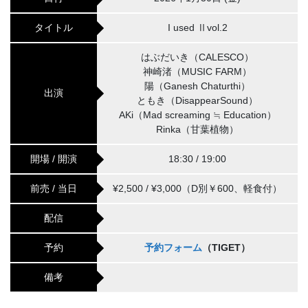
タイトル
I used Ⅱvol.2
はぶだいき（CALESCO）
神崎渚（MUSIC FARM）
陽（Ganesh Chaturthi）
出演
ともき（DisappearSound）
AKi（Mad screaming ≒ Education）
Rinka（甘葉植物）
開場 / 開演
18:30 / 19:00
前売 / 当日
¥2,500 / ¥3,000（D別￥600、軽食付）
配信
予約
予約フォーム
（TIGET）
備考