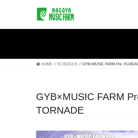
コ
ナ
ン
ビ
テ
ゲ
ン
ー
ツ
シ
へ
ョ
ス
ン
キ
に
ッ
移
HOME
SCHEDULE
GYB×MUSIC FARM Pre. FUJIG
プ
動
GYB×MUSIC FARM Pr
TORNADE