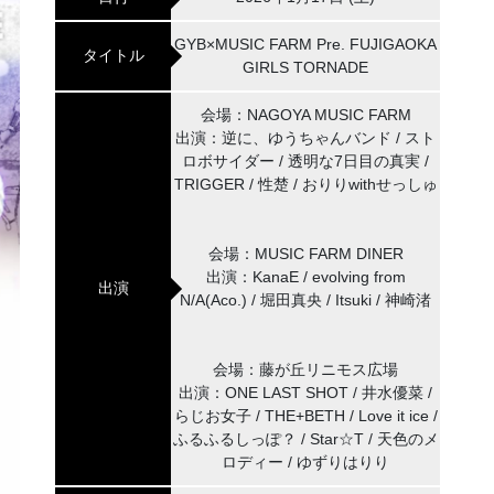
GYB×MUSIC FARM Pre. FUJIGAOKA
タイトル
GIRLS TORNADE
会場：NAGOYA MUSIC FARM
出演：逆に、ゆうちゃんバンド / スト
ロボサイダー / 透明な7日目の真実 /
TRIGGER / 性楚 / おりりwithせっしゅ
会場：MUSIC FARM DINER
出演：KanaE / evolving from
出演
N/A(Aco.) / 堀田真央 / Itsuki / 神崎渚
会場：藤が丘リニモス広場
出演：ONE LAST SHOT / 井水優菜 /
らじお女子 / THE+BETH / Love it ice /
ふるふるしっぽ？ / Star☆T / 天色のメ
ロディー / ゆずりはりり