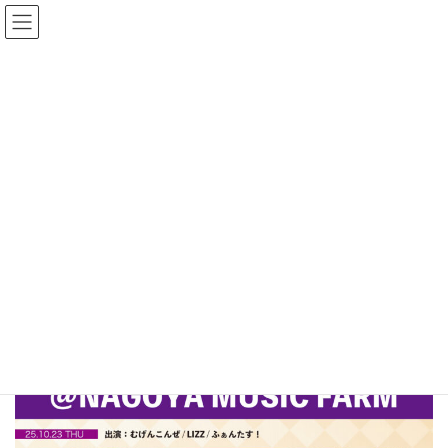
コ
ナ
ン
ビ
テ
ゲ
ン
ー
SCHEDULE
ツ
シ
へ
ョ
ス
ン
HOME
SCHEDULE
名古屋MUSIC FARM pre.「DIAMOND TIME DAY1」
キ
に
ッ
移
プ
動
名古屋MUSIC FARM pre.
「DIAMOND TIME DAY1」