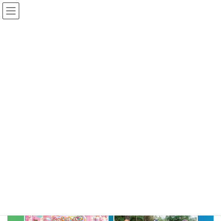
コ
ナ
ン
ビ
テ
ゲ
ン
ー
SCHEDULE
ツ
シ
へ
ョ
ス
ン
HOME
SCHEDULE
名古屋MUSIC FARM pre.「DIAMOND TIME」
キ
に
ッ
移
プ
動
名古屋MUSIC FARM pre.
「DIAMOND TIME」