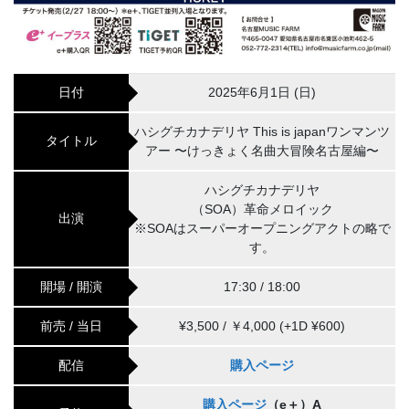
日付
2025年6月1日 (日)
ハシグチカナデリヤ This is japanワンマンツ
タイトル
アー 〜けっきょく名曲大冒険名古屋編〜
ハシグチカナデリヤ
（SOA）革命メロイック
出演
※SOAはスーパーオープニングアクトの略で
す。
開場 / 開演
17:30 / 18:00
前売 / 当日
¥3,500 / ￥4,000 (+1D ¥600)
配信
購入ページ
購入ページ
（e＋）A