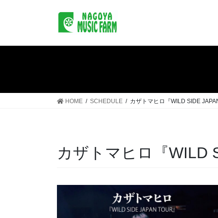
コ
ナ
ン
ビ
テ
ゲ
ン
ー
ツ
シ
へ
ョ
ス
ン
キ
に
ッ
移
HOME
SCHEDULE
カザトマヒロ『WILD SIDE JAPA
プ
動
カザトマヒロ『WILD SI