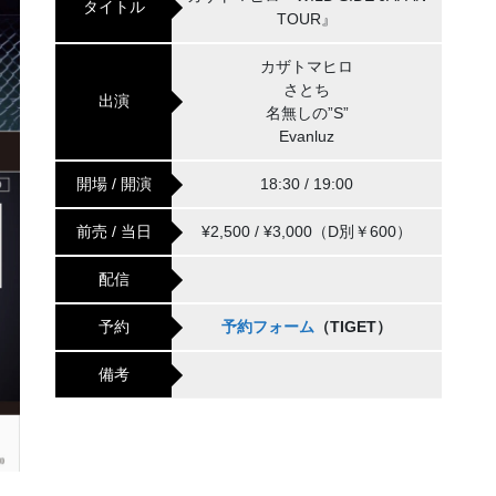
タイトル
TOUR』
カザトマヒロ
さとち
出演
名無しの”S”
Evanluz
開場 / 開演
18:30 / 19:00
前売 / 当日
¥2,500 / ¥3,000（D別￥600）
配信
予約
予約フォーム
（TIGET）
備考